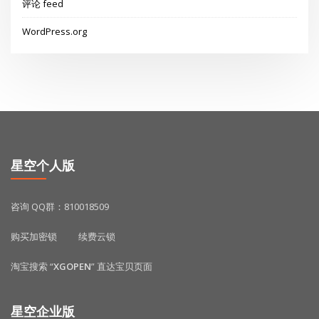
评论 feed
WordPress.org
星空个人版
咨询 QQ群：810018509
购买加密锁
续费云锁
淘宝搜索 “
XGOPEN
” 直达宝贝页面
星空企业版