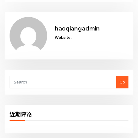
haoqiangadmin
Website:
Go
近期评论