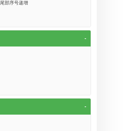
始名称尾部序号递增
-
-