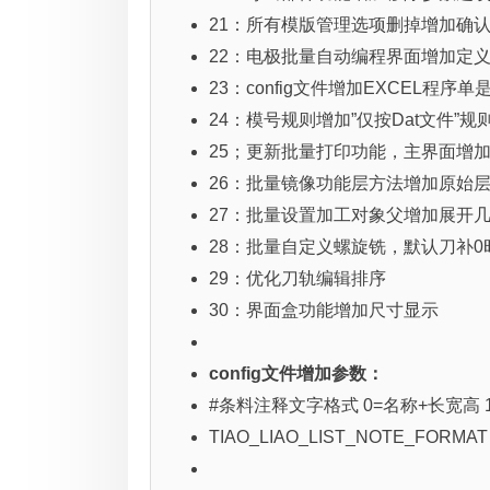
21：所有模版管理选项删掉增加确
22：电极批量自动编程界面增加定
23：config文件增加EXCEL程序
24：模号规则增加”仅按Dat文件”规
25；更新批量打印功能，主界面增
26：批量镜像功能层方法增加原始
27：批量设置加工对象父增加展开
28：批量自定义螺旋铣，默认刀补0
29：优化刀轨编辑排序
30：界面盒功能增加尺寸显示
config文件增加参数：
#条料注释文字格式 0=名称+长宽高 1
TIAO_LIAO_LIST_NOTE_FORMAT 