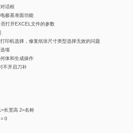
认对话框
义电极基准面功能
单是否打开EXCEL文件的参数
则
加打印机选择，修复纸张尺寸类型选择无效的问题
层选项
几何体和生成操作
时不开启刀补
=长宽高 2=名称
= 0