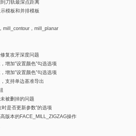
到到刀轨最深点距离
显示模板和并排模板
ontour，mill_planar
，修复攻牙深度问题
，增加”设置颜色”勾选选项
，增加”设置颜色”勾选选项
选项，支持单边基准导出
钮
能未被删掉的问题
在时是否更新参数”的选项
本的FACE_MILL_ZIGZAG操作
项
项