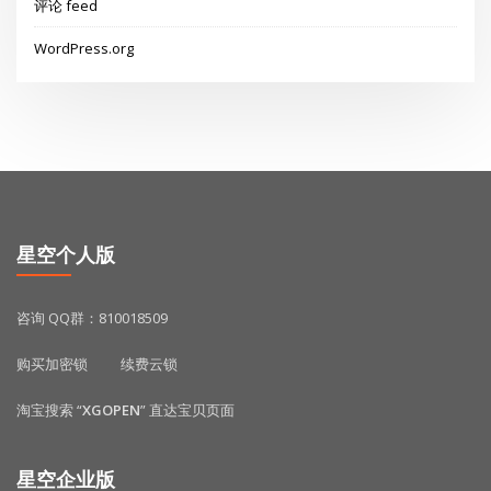
评论 feed
WordPress.org
星空个人版
咨询 QQ群：810018509
购买加密锁
续费云锁
淘宝搜索 “
XGOPEN
” 直达宝贝页面
星空企业版