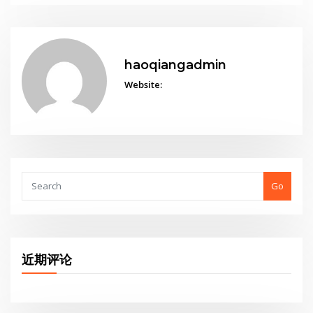
haoqiangadmin
Website:
Go
近期评论